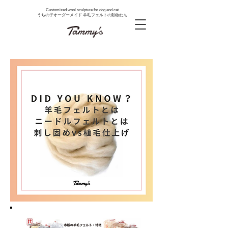
Customized wool sculpture for dog and cat
うちの子オーダーメイド 羊毛フェルトの動物たち