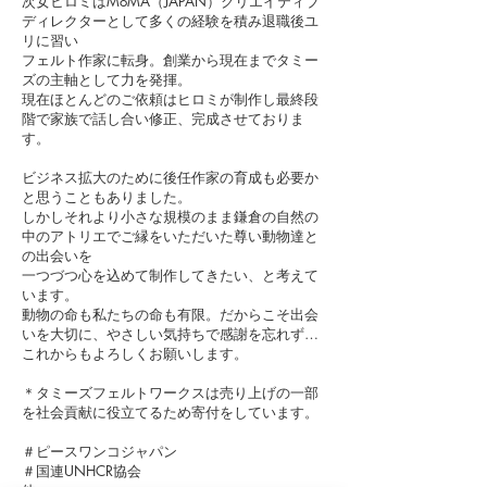
次女ヒロミはMoMA（JAPAN）クリエイティブ
ディレクターとして多くの経験を積み退職後ユ
リに習い
フェルト作家に転身。創業から現在までタミー
ズの主軸として力を発揮。
現在ほとんどのご依頼はヒロミが制作し最終段
階で家族で話し合い
修正、完成させておりま
す。
ビジネス拡大のために後任作家の育成も必要か
と思うこともありました。
しかしそれより小さな規模のまま鎌倉の自然の
中のアトリエでご縁をいただいた
尊い動物達と
の出会いを
一つづつ心を込めて制作してきたい、と考えて
います。
動物の命も私たちの命も有限。だからこそ出会
いを大切に、やさしい気持ちで感謝を忘れず…
これからもよろしくお願いします。
＊タミーズフェルトワークスは売り上げの一部
を社会貢献に役立てるため寄付をしています。
＃ピースワンコジャパン
＃国連UNHCR協会