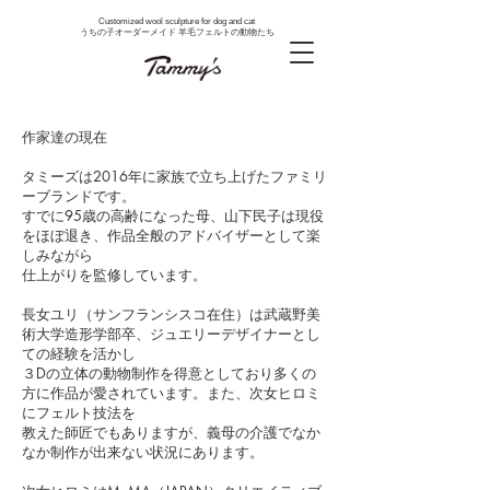
Customized wool sculpture for dog and cat
うちの子オーダーメイド 羊毛フェルトの動物たち
作家達の現在
タミーズは2016年に家族で立ち上げたファミリ
ーブランドです。
すでに95歳の高齢になった母、山下民子は現役
をほぼ退き、作品全般のアドバイザーとして楽
しみながら
仕上がりを監修しています。
長女ユリ（サンフランシスコ在住）は武蔵野美
術大学造形学部卒、ジュエリーデザイナーとし
ての経験を活かし
３Dの立体の動物制作を得意としており多くの
方に作品が愛されています。また、次女ヒロミ
にフェルト技法を
教えた師匠でもありますが、義母の介護でなか
なか制作が出来ない状況にあります。