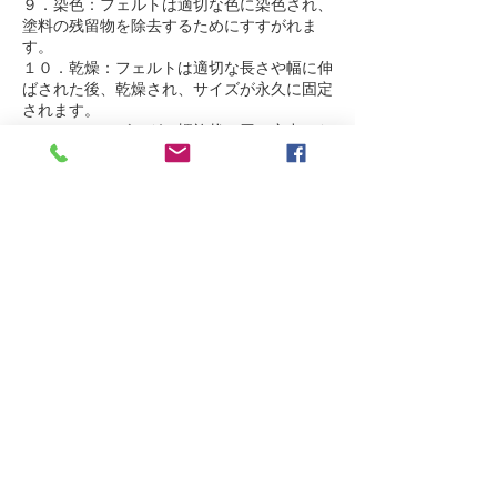
９．染色：フェルトは適切な色に染色され、
塗料の残留物を除去するためにすすがれま
す。
１０．乾燥：フェルトは適切な長さや幅に伸
ばされた後、乾燥され、サイズが永久に固定
されます。
１１．シェービング：螺旋状の刃で突出した
繊維/毛を削り取り、工業工芸用フェルトの
滑らかな表面を形成します。
１２．最終検査：フェルトはゆっくりとライ
トボックスの上を通り、従業員が品質、穴、
汚れを確認します。これは製造工程で唯一、
人が直接関与する工程です。
TAMMYS FELT WORKS
CONTACT