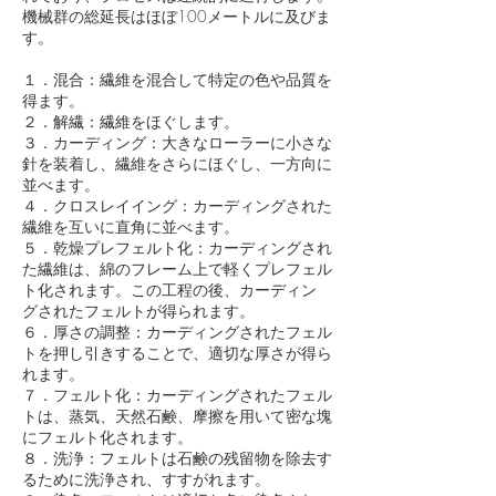
機械群の総延長はほぼ100メートルに及びま
す。
１．混合：繊維を混合して特定の色や品質を
得ます。
２．解繊：繊維をほぐします。
３．カーディング：大きなローラーに小さな
針を装着し、繊維をさらにほぐし、一方向に
並べます。
４．クロスレイイング：カーディングされた
繊維を互いに直角に並べます。
５．乾燥プレフェルト化：カーディングされ
た繊維は、綿のフレーム上で軽くプレフェル
ト化されます。この工程の後、カーディン
グされたフェルトが得られます。
６．厚さの調整：カーディングされたフェル
トを押し引きすることで、適切な厚さが得ら
れます。
７．フェルト化：カーディングされたフェル
トは、蒸気、天然石鹸、摩擦を用いて密な塊
にフェルト化されます。
８．洗浄：フェルトは石鹸の残留物を除去す
るために洗浄され、すすがれます。