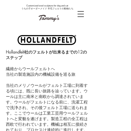
Customized wool sculpture for dog and cat
うちの子オーダーメイド 羊毛フェルトの動物たち
Hollandfelt社のフェルトが出来るまでの12の
ステップ
繊維からウールフェルトへ
当社の製造施設内の機械設備を巡る旅
当社のメリノウールがフェルト工場に到着す
る頃には、既に長い旅路を辿っています。ウ
ールは主に南米と南欧から調達されていま
す。ウールがフェルトになる前に、洗濯工程
で洗浄され、その後フェルト工場に送られま
す。ここでウールは工業工芸用ウールフェル
トへと変貌を遂げます。製造工程の全工程は
西欧で行われています。機械は相互に接続さ
れており、プロセスは連続的に進行します。