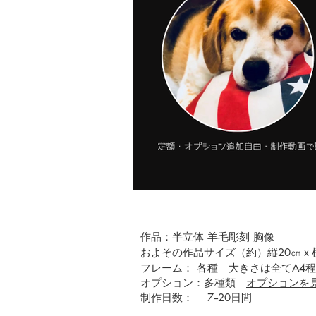
作品：半立体 羊毛彫刻 胸像
およその作品サイズ（約）縦20㎝ｘ横
フレーム： 各種 大きさは全てA4
オプション：多種類
オプションを
​​​制作日数： 7--20日間