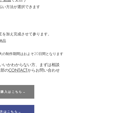
マ）経由
で支払う
払い方法が選択できます
正を加え完成させて参ります。
納品
最大の制作期間はおよそ20日間となります
いいかわからない方、まずは相談
上部の
CONTACT
からお問い合わせ
から購入はこちら→
方はこちら→