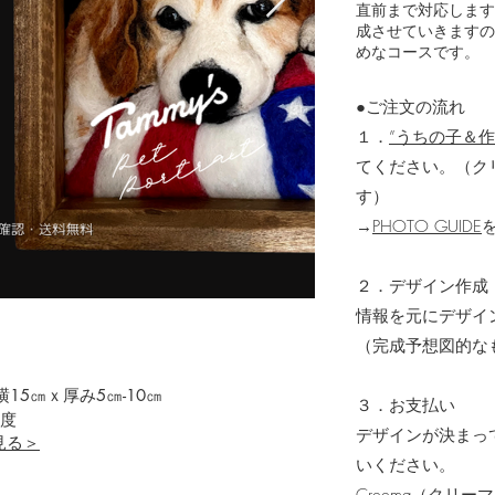
直前まで対応します
成させていきますの
めなコースです。
●ご注文の流れ
１．
”
うちの子＆作
てください。（ク
す）
→
PHOTO GUIDE
２．デザイン作成
​情報を元にデザ
（完成予想図的な
15㎝ｘ厚み5㎝-10㎝
３．お支払い
程度
デザインが決まっ
見る＞
いください。