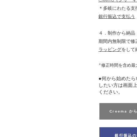
Creema（クリー
＊多岐にわたる支
銀行振込で支払う
４．制作から納品
期間内無制限で修
​ラッピング
をして
​*修正時間を含め
●何から始めたら
したい方は画面
ください。
Creema 
銀行振込の